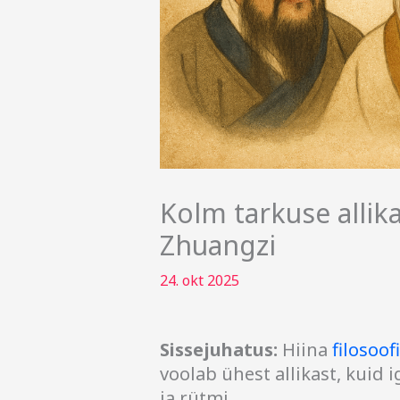
Kolm tarkuse allika
Zhuangzi
24. okt 2025
Sissejuhatus:
Hiina
filosoof
voolab ühest allikast, kuid
ja rütmi.