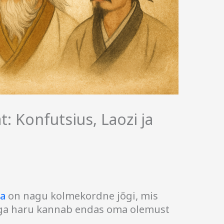
t: Konfutsius, Laozi ja
ia
on nagu kolmekordne jõgi, mis
 iga haru kannab endas oma olemust