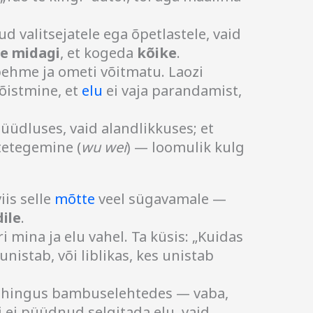
valitsejatele ega õpetlastele, vaid
te midagi
, et kogeda
kõike
.
 pehme ja ometi võitmatu. Laozi
mõistmine, et
elu
ei vaja parandamist,
püüdluses, vaid alandlikkuses; et
tetegemine (
wu wei
) — loomulik kulg
iis selle
mõtte
veel sügavamale —
ile
.
 mina ja elu vahel. Ta küsis: „Kuidas
nistab, või liblikas, kes unistab
e hingus bambuselehtedes — vaba,
 ei püüdnud selgitada elu, vaid