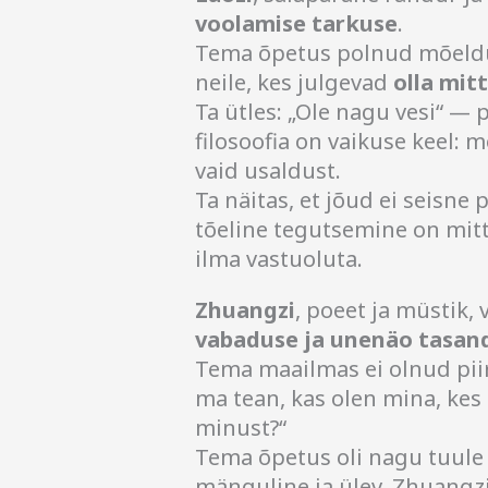
voolamise tarkuse
.
Tema õpetus polnud mõeldud 
neile, kes julgevad
olla mit
Ta ütles: „Ole nagu vesi“ —
filosoofia on vaikuse keel: 
vaid usaldust.
Ta näitas, et jõud ei seisne 
tõeline tegutsemine on mit
ilma vastuoluta.
Zhuangzi
, poeet ja müstik, v
vabaduse ja unenäo tasand
Tema maailmas ei olnud piiri
ma tean, kas olen mina, kes u
minust?“
Tema õpetus oli nagu tuul
mänguline ja ülev. Zhuangzi