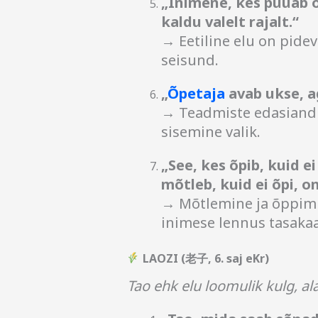
„Inimene, kes püüab 
kaldu valelt rajalt.“
→ Eetiline elu on pide
seisund.
„
Õpetaja
avab ukse, a
→ Teadmiste edasiand
sisemine valik.
„See, kes õpib, kuid e
mõtleb, kuid ei õpi, o
→ Mõtlemine ja õppimin
inimese lennus tasakaa
LAOZI (老子, 6. saj eKr)
Tao ehk elu loomulik kulg, ala