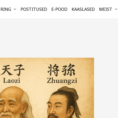
URING
POSTITUSED
E-POOD
KAASLASED
MEIST