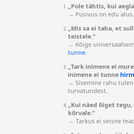
„Pole tähtis, kui aegla
→ Püsivus on edu alus. 
„Mis sa ei taha, et su
teistele.“
→ Kõige universaalsem
tunne
.
„Tark inimene ei mure
inimene ei tunne
hir
→ Sisemine rahu tulene
turvatundest.
„Kui näed õiget tegu, 
kõrvale.“
→ Tarkus ei seisne tead