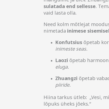
sulatada end sellesse
. Tem
vaid lasta olla.
Need kolm mõtlejat moodust
nimetada
inimese sisemise
Konfutsius
õpetab kor
inimeste seas.
Laozi
õpetab harmoonia
eluga.
Zhuangzi
õpetab vabad
piiride.
Hiina tarkus ütleb: „Vesi, m
lõpuks üheks jõeks.“