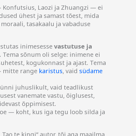
Konfutsius, Laozi ja Zhuangzi — ei
dused ühest ja samast tõest, mida
: moraali, tasakaalu ja vabaduse
 istutas inimesesse
vastutuse ja
. Tema sõnum oli selge: inimene ei
a suhetest, kogukonnast ja ajast. Tema
— mitte range
karistus
, vaid
südame
ünni juhuslikult, vaid teadlikust
sest vanemate vastu, õiglusest,
pidevast õppimisest.
oe — koht, kus iga tegu loob silda ja
„Tao te kingi“ autor, tõi aga maailma