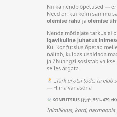
Nii ka nende õpetused — eri
Need on kui kolm sammu sa
olemise rahu
ja
olemise üh
Nende mõtlejate tarkus ei o
igavikuline juhatus inimes
Kui Konfutsius õpetab meile
näitab, kuidas usaldada ma
Ja Zhuangzi sosistab vaikse
selles ärgata.
„Tark ei otsi tõde, ta elab s
— Hiina vanasõna
KONFUTSIUS (孔子, 551–479 eKr
Inimlikkus, kord, harmoonia 