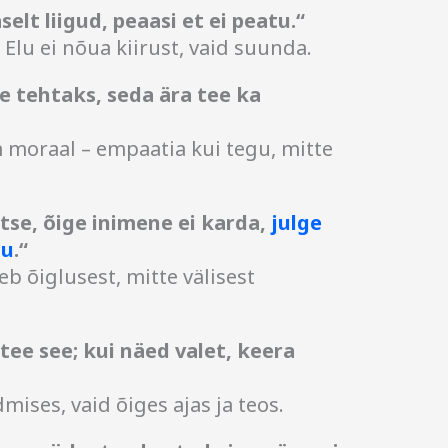
selt liigud, peaasi et ei peatu.“
Elu ei nõua kiirust, vaid suunda.
lle tehtaks, seda ära tee ka
 moraal – empaatia kui tegu, mitte
tse, õige inimene ei karda,
julge
mu
.“
b õiglusest, mitte välisest
tee see; kui näed valet, keera
mises, vaid õiges ajas ja teos.