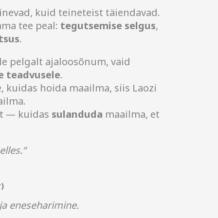
nevad, kuid teineteist täiendavad.
ma tee peal:
tegutsemise selgus
,
tsus
.
le pelgalt ajaloosõnum, vaid
e teadvusele
.
, kuidas hoida maailma, siis Laozi
ailma.
lt — kuidas
sulanduda
maailma, et
elles.“
)
ja eneseharimine.