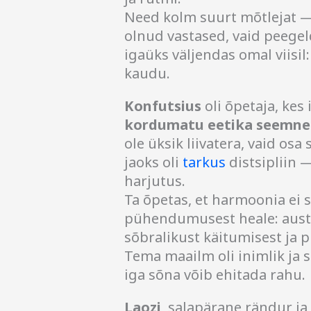
Need kolm suurt mõtlejat — 
olnud vastased, vaid peegel
igaüks väljendas omal viisil
kaudu.
Konfutsius
oli õpetaja, kes
kordumatu eetika seemne
ole üksik liivatera, vaid os
jaoks oli
tarkus
distsipliin 
harjutus.
Ta õpetas, et harmoonia ei s
pühendumusest heale: austu
sõbralikust käitumisest ja 
Tema maailm oli inimlik ja s
iga sõna võib ehitada rahu.
Laozi
, salapärane rändur ja 