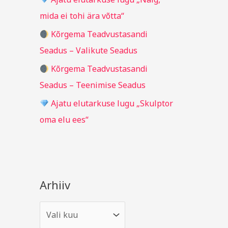
r
mida ei tohi ära võtta“
:
Kõrgema Teadvustasandi
Seadus – Valikute Seadus
Kõrgema Teadvustasandi
Seadus – Teenimise Seadus
Ajatu elutarkuse lugu „Skulptor
oma elu ees“
Arhiiv