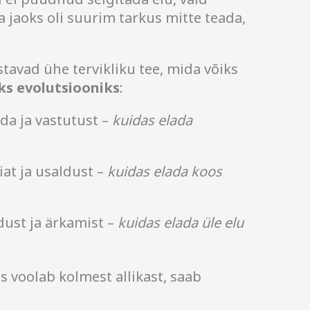
a jaoks oli suurim tarkus mitte teada,
avad ühe tervikliku tee, mida võiks
ks evolutsiooniks
:
da ja vastutust –
kuidas elada
t ja usaldust –
kuidas elada koos
ust ja ärkamist –
kuidas elada üle elu
is voolab kolmest allikast, saab