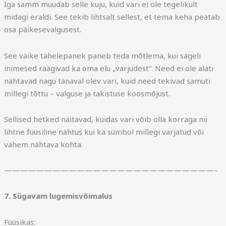
Iga samm muudab selle kuju, kuid vari ei ole tegelikult
midagi eraldi. See tekib lihtsalt sellest, et tema keha peatab
osa päikesevalgusest.
See väike tähelepanek paneb teda mõtlema, kui sageli
inimesed räägivad ka oma elu „varjudest“. Need ei ole alati
nähtavad nagu tänaval olev vari, kuid need tekivad samuti
millegi tõttu – valguse ja takistuse koosmõjust.
Sellised hetked näitavad, kuidas vari võib olla korraga nii
lihtne füüsiline nähtus kui ka sümbol millegi varjatud või
vähem nähtava kohta.
——————————————————————————–
7. Sügavam lugemisvõimalus
Füüsikas: