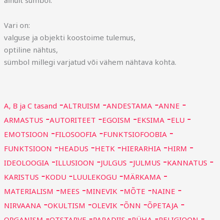
Vari on:
valguse ja objekti koostoime tulemus,
optiline nähtus,
sümbol millegi varjatud või vähem nähtava kohta.
A, B ja C tasand
ALTRUISM
ANDESTAMA
ANNE
ARMASTUS
AUTORITEET
EGOISM
EKSIMA
ELU
EMOTSIOON
FILOSOOFIA
FUNKTSIOFOOBIA
FUNKTSIOON
HEADUS
HETK
HIERARHIA
HIRM
IDEOLOOGIA
ILLUSIOON
JULGUS
JULMUS
KANNATUS
KARISTUS
KODU
LUULEKOGU
MÄRKAMA
MATERIALISM
MEES
MINEVIK
MÕTE
NAINE
NIRVAANA
OKULTISM
OLEVIK
ÕNN
ÕPETAJA
ORGANISM
OTSTARVE
PARADIIS
PÜHA
RELIGIOON