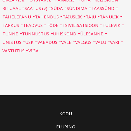
RITUAAL
SAATUS (v)
SÜDA
SÜNDIMA
TAASSÜND
TÄHELEPANU
TÄHENDUS
TÄIUSLIK
TAJU
TÄNULIK
TARKUS
TEADVUS
TÕDE
TSIVILISATSIOON
TULEVIK
TUNNE
TUNNUSTUS
ÜHISKOND
ÜLESANNE
UNISTUS
USK
VABADUS
VALE
VALGUS
VALU
VARI
VASTUTUS
VIGA
KODU
ELURING