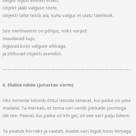
valgus liigub allikast edasi,
objekt jääb valguse teele,
objekti taha tekib ala, kuhu valgus ei ulatu täielikult.
See mehhanism on põhjus, miks varjud:
muudavad kuju,
liiguvad koos valguse allikaga,
ja sõltuvad objekti asendist.
——————————————————————————–
6. Eluline näide (jutustav vorm)
Üks inimene kõnnib õhtul mööda tänavat, kui päike on juba
madalal. Ta märkab, et tema vari venib pikkade joontega
üle tee. Päeval, kui päike oli kõrgel, oli see vari palju lühem.
Ta peatub korraks ja vaatab, kuidas vari liigub koos temaga.