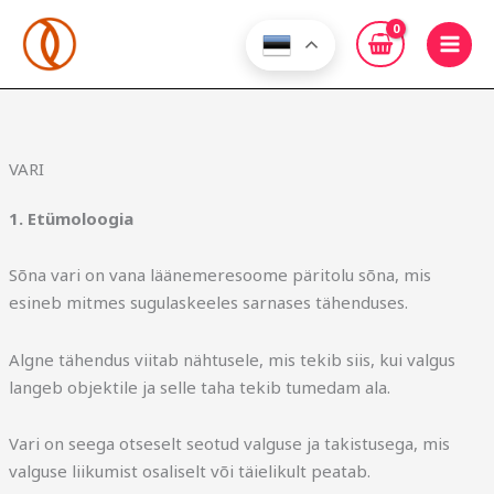
Skip
to
content
VARI
1. Etümoloogia
Sõna vari on vana läänemeresoome päritolu sõna, mis
esineb mitmes sugulaskeeles sarnases tähenduses.
Algne tähendus viitab nähtusele, mis tekib siis, kui valgus
langeb objektile ja selle taha tekib tumedam ala.
Vari on seega otseselt seotud valguse ja takistusega, mis
valguse liikumist osaliselt või täielikult peatab.