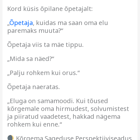
Kord küsis õpilane õpetajalt:
„
Õpetaja
, kuidas ma saan oma elu
paremaks muuta?“
Õpetaja viis ta mäe tippu.
„Mida sa näed?“
„Palju rohkem kui orus.“
Õpetaja naeratas.
„Eluga on samamoodi. Kui tõused
kõrgemale oma hirmudest, solvumistest
ja piiratud vaadetest, hakkad nägema
rohkem kui enne.“
Kõrgema Sageduse Perspektiiviseadus