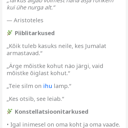
„Tarkus algab võimest näha asja rohkem
kui ühe nurga alt.“
— Aristoteles
Piiblitarkused
„Kõik tuleb kasuks neile, kes Jumalat
armastavad.“
„Ärge mõistke kohut näo järgi, vaid
mõistke õiglast kohut.“
„Teie silm on
ihu
lamp.“
„Kes otsib, see leiab.“
Konstellatsioonitarkused
• Igal inimesel on oma koht ja oma vaade.