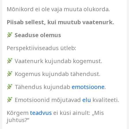
Mõnikord ei ole vaja muuta olukorda.
Piisab sellest, kui muutub vaatenurk.
Seaduse olemus
Perspektiiviseadus ütleb:
Vaatenurk kujundab kogemust.
Kogemus kujundab tähendust.
Tähendus kujundab
emotsioone
.
Emotsioonid mõjutavad
elu
kvaliteeti.
Kõrgem
teadvus
ei küsi ainult: „Mis
juhtus?“