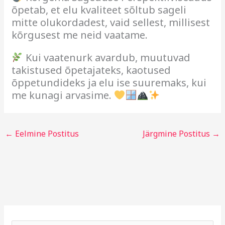
õpetab, et elu kvaliteet sõltub sageli
mitte olukordadest, vaid sellest, millisest
kõrgusest me neid vaatame.
Kui vaatenurk avardub, muutuvad
takistused õpetajateks, kaotused
õppetundideks ja elu ise suuremaks, kui
me kunagi arvasime.
←
Eelmine Postitus
Järgmine Postitus
→
A
R