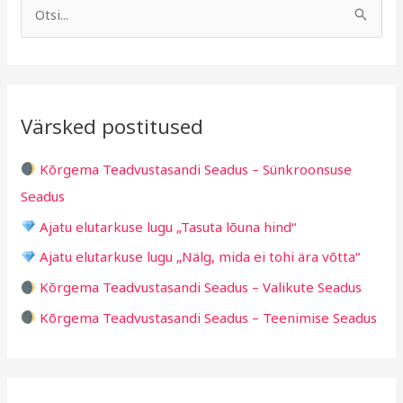
r
u
S
h
b
e
i
r
a
i
i
r
v
i
Värsked postitused
c
g
h
i
Kõrgema Teadvustasandi Seadus – Sünkroonsuse
f
d
Seadus
o
Ajatu elutarkuse lugu „Tasuta lõuna hind“
r
Ajatu elutarkuse lugu „Nälg, mida ei tohi ära võtta“
:
Kõrgema Teadvustasandi Seadus – Valikute Seadus
Kõrgema Teadvustasandi Seadus – Teenimise Seadus